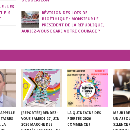
D’ÉDUCATION
E : LES
T-E-S
RÉVISION DES LOIS DE
T
BIOÉTHIQUE : MONSIEUR LE
PRÉSIDENT DE LA RÉPUBLIQUE,
AURIEZ-VOUS ÉGARÉ VOTRE COURAGE ?
 APPELLE
[REPORTÉE] RENDEZ-
LA QUINZAINE DES
MEURTRE
NTAIRES
VOUS SAMEDI 27 JUIN
FIERTÉS 2026
UN ASSO
À LA
2026 MARCHE DES
COMMENCE !
SILENCE