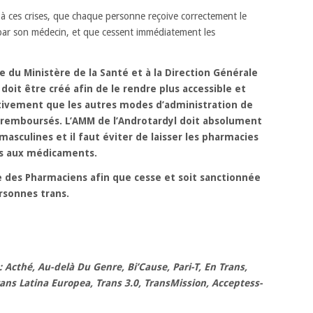
n à ces crises, que chaque personne reçoive correctement le
t par son médecin, et que cessent immédiatement les
e du Ministère de la Santé et à la Direction Générale
doit être créé afin de le rendre plus accessible et
rativement que les autres modes d’administration de
 remboursés. L’AMM de l’Androtardyl doit absolument
sculines et il faut éviter de laisser les pharmacies
ès aux médicaments.
 des Pharmaciens afin que cesse et soit sanctionnée
rsonnes trans.
: Acthé, Au-delà Du Genre, Bi’Cause, Pari-T, En Trans,
rans Latina Europea, Trans 3.0, TransMission, Acceptess-