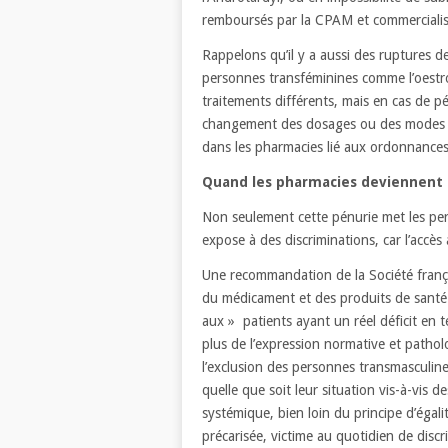
remboursés par la CPAM et commercialisé
Rappelons qu’il y a aussi des ruptures 
personnes transféminines comme l’oestrodo
traitements différents, mais en cas de pé
changement des dosages ou des modes d’a
dans les pharmacies lié aux ordonnanc
Quand les pharmacies deviennent d
Non seulement cette pénurie met les pers
expose à des discriminations, car l’accès 
Une recommandation de la Société frança
du médicament et des produits de santé 
aux » patients ayant un réel déficit en 
plus de l’expression normative et patho
l’exclusion des personnes transmasculin
quelle que soit leur situation vis-à-vis 
systémique, bien loin du principe d’égal
précarisée, victime au quotidien de discr