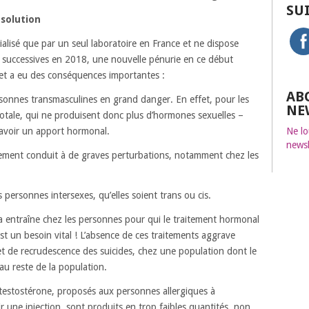
SU
solution
ialisé que par un seul laboratoire en France et ne dispose
 successives en 2018, une nouvelle pénurie en ce début
et a eu des conséquences importantes :
AB
sonnes transmasculines en grand danger. En effet, pour les
NE
tale, qui ne produisent donc plus d’hormones sexuelles –
d’avoir un apport hormonal.
Ne lo
newsl
itement conduit à de graves perturbations, notamment chez les
personnes intersexes, qu’elles soient trans ou cis.
a entraîne chez les personnes pour qui le traitement hormonal
st un besoin vital ! L’absence de ces traitements aggrave
et de recrudescence des suicides, chez une population dont le
 au reste de la population.
 testostérone, proposés aux personnes allergiques à
ir une injection, sont produits en trop faibles quantités, non