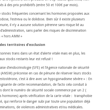
s à des prix prohibitifs (entre 50 et 100€ par mois).
de stocks fréquentes concernant les hormones proposées aux
se, l’estreva ou le dolidose. Bien sûr il existe plusieurs
nurie, il n’y a aucune solution pérenne sans risque lié au
dministration, sans parler des risques de discrimination
es « hors AMM »
es territoires d’exclusion
onnes trans dans un état d’alerte vitale mais en plus, les
aux stocks restants leur est refusé !
ise d’endocrinologie (SFE) et l’Agence nationale de sécurité
(ANSM) préconise en cas de pénurie de réserver leurs stocks
testostérone, c’est à dire avec un hypogonadisme sévère » : En
logisante de cette recommandation, de facto cela conduit à
es dont le numéro de sécurité sociale commence par un 2 (
des hormones) après vérification de la carte vitale : transphobie
ité, qui renforce le danger subi par toute une population déjà
iminations, de violences administratives et/ou médicales.