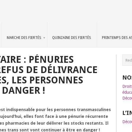
MARCHE DES FIERTÉS
QUINZAINE DES FIERTÉS
PRINTEMPS DES A
AIRE : PÉNURIES
EFUS DE DÉLIVRANCE
NO
S, LES PERSONNES
Droit
 DANGER !
éduca
Décou
est indispensable pour les personnes transmasculines
L’
jourd’hui, elles font face à une pénurie récurrente
Décou
s pharmacies de leur délivrer les stocks restants. Il
nnes trans sont vont continuer à être en danger !