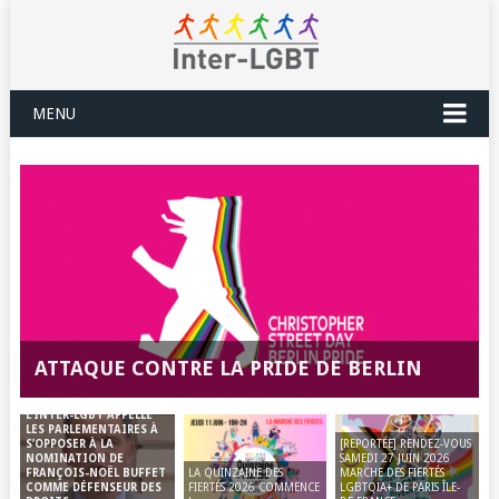
MENU
ATTAQUE CONTRE LA PRIDE DE BERLIN
L’INTER-LGBT APPELLE
LES PARLEMENTAIRES À
[REPORTÉE] RENDEZ-VOUS
S’OPPOSER À LA
SAMEDI 27 JUIN 2026
NOMINATION DE
LA QUINZAINE DES
MARCHE DES FIERTÉS
FRANÇOIS-NOËL BUFFET
FIERTÉS 2026 COMMENCE
LGBTQIA+ DE PARIS ÎLE-
COMME DÉFENSEUR DES