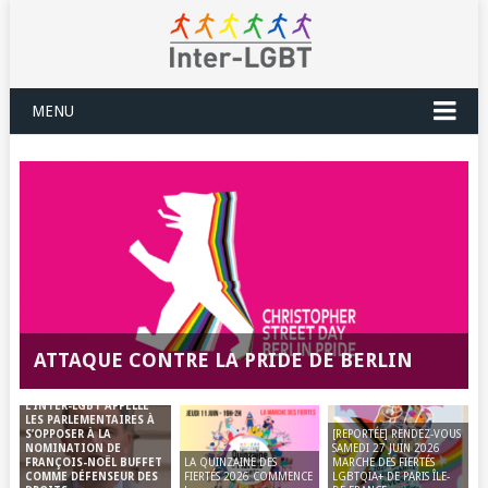
MENU
ATTAQUE CONTRE LA PRIDE DE BERLIN
L’INTER-LGBT APPELLE
LES PARLEMENTAIRES À
[REPORTÉE] RENDEZ-VOUS
S’OPPOSER À LA
SAMEDI 27 JUIN 2026
NOMINATION DE
LA QUINZAINE DES
MARCHE DES FIERTÉS
FRANÇOIS-NOËL BUFFET
FIERTÉS 2026 COMMENCE
LGBTQIA+ DE PARIS ÎLE-
COMME DÉFENSEUR DES