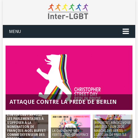
MENU
ATTAQUE CONTRE LA PRIDE DE BERLIN
L’INTER-LGBT APPELLE
LES PARLEMENTAIRES À
[REPORTÉE] RENDEZ-VOUS
S’OPPOSER À LA
SAMEDI 27 JUIN 2026
NOMINATION DE
LA QUINZAINE DES
MARCHE DES FIERTÉS
FRANÇOIS-NOËL BUFFET
FIERTÉS 2026 COMMENCE
LGBTQIA+ DE PARIS ÎLE-
COMME DÉFENSEUR DES