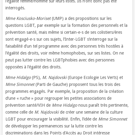
l’égalité femme/homme sur leurs listes. Ils n’ont donc pas été
interrogés.
Mme Kosciusko-Moriset
(UMP) a des propositions sur les
questions LGBT, par exemple sur la formation des personnels et la
prévention santé, mais même si certain-e-s de ses colistiers/ères
sont engagé-e-s sur ces sujets, l’Inter-LGBT s’interroge sur la
faisabilité d’un tel programme avec des personnes très hostiles à
l’égalité des droits, voir même homophobes, sur ses listes. On ne
peut pas lutter contre les LGBTphobies avec des personnes
opposées à l’égalité des droits.
Mme Hidalgo
(PS),
M. Najdovski
(Europe Ecologie Les Verts) et
Mme Simonnet
(Parti de Gauche) proposent tous les trois des
programmes engagés. Par exemple, la proposition de la création
d’une « ruche » pour regrouper les petites associations de
prévention santé/VIH de
Mme Hidalgo
nous paraît très pertinente,
comme celle de
M. Najdovski
de créer une semaine de la culture
LGBT pour encourager la visibilité. Enfin, l’idée de
Mme Simonnet
de développer les permanences sur la lutte contre les
discriminations dans les Points d’Accès au Droit intéresse