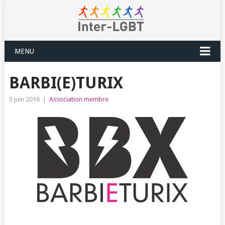
MENU
BARBI(E)TURIX
3 juin 2016
|
Association membre