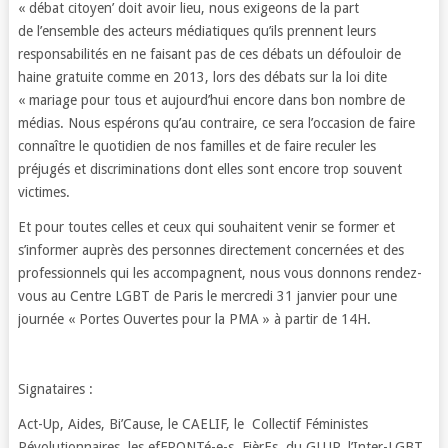
« débat citoyen’ doit avoir lieu, nous exigeons de la part
de l’ensemble des acteurs médiatiques qu’ils prennent leurs
responsabilités en ne faisant pas de ces débats un défouloir de
haine gratuite comme en 2013, lors des débats sur la loi dite
« mariage pour tous et aujourd’hui encore dans bon nombre de
médias. Nous espérons qu’au contraire, ce sera l’occasion de faire
connaître le quotidien de nos familles et de faire reculer les
préjugés et discriminations dont elles sont encore trop souvent
victimes.
Et pour toutes celles et ceux qui souhaitent venir se former et
s’informer auprès des personnes directement concernées et des
professionnels qui les accompagnent, nous vous donnons rendez-
vous au Centre LGBT de Paris le mercredi 31 janvier pour une
journée « Portes Ouvertes pour la PMA » à partir de 14H.
Signataires :
Act-Up, Aides, Bi’Cause, le CAELIF, le Collectif Féministes
Révolutionnaires, les efFRONTé-e-s, FièrEs, du GLUP, l’Inter-LGBT,