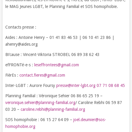
le MAG Jeunes LGBT, le Planning Familial et SOS homophobie.
Contacts presse :
Aides : Antoine Henry – 01 41 83 46 53 | 06 10 41 23 86 |
ahenry@aides.org
Bi’cause : Vincent-Viktoria STROBEL 06 89 38 62 43
efFRONTé-e-s :
leseffrontees@gmail.com
FièrEs :
contact.fieres@gmail.com
Inter-LGBT : Aurore Foursy
presse@inter-lgbt.org 07 71 08 68 45
Planning Familial : Véronique Sehier 06 86 65 25 19 –
veronique.sehier@planning-familial.org
/ Caroline Rebhi 06 59 87
03 20 –
caroline.rebhi@planning-familial.org
SOS homophobie : 06 15 27 64 09 –
joel.deumier@sos-
homophobie.org