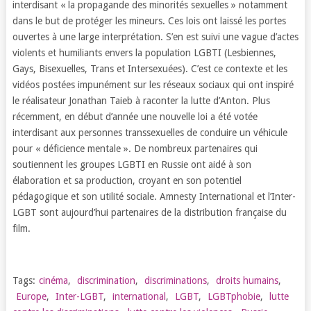
interdisant « la propagande des minorités sexuelles » notamment
dans le but de protéger les mineurs. Ces lois ont laissé les portes
ouvertes à une large interprétation. S’en est suivi une vague d’actes
violents et humiliants envers la population LGBTI (Lesbiennes,
Gays, Bisexuelles, Trans et Intersexuées). C’est ce contexte et les
vidéos postées impunément sur les réseaux sociaux qui ont inspiré
le réalisateur Jonathan Taieb à raconter la lutte d’Anton. Plus
récemment, en début d’année une nouvelle loi a été votée
interdisant aux personnes transsexuelles de conduire un véhicule
pour « déficience mentale ». De nombreux partenaires qui
soutiennent les groupes LGBTI en Russie ont aidé à son
élaboration et sa production, croyant en son potentiel
pédagogique et son utilité sociale. Amnesty International et l’Inter-
LGBT sont aujourd’hui partenaires de la distribution française du
film.
Tags:
cinéma
,
discrimination
,
discriminations
,
droits humains
,
Europe
,
Inter-LGBT
,
international
,
LGBT
,
LGBTphobie
,
lutte