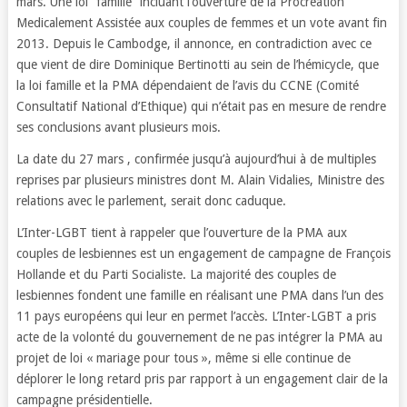
mars. Une loi “famille” incluant l’ouverture de la Procréation
Medicalement Assistée aux couples de femmes et un vote avant fin
2013. Depuis le Cambodge, il annonce, en contradiction avec ce
que vient de dire Dominique Bertinotti au sein de l’hémicycle, que
la loi famille et la PMA dépendaient de l’avis du CCNE (Comité
Consultatif National d’Ethique) qui n’était pas en mesure de rendre
ses conclusions avant plusieurs mois.
La date du 27 mars , confirmée jusqu’à aujourd’hui à de multiples
reprises par plusieurs ministres dont M. Alain Vidalies, Ministre des
relations avec le parlement, serait donc caduque.
L’Inter-LGBT tient à rappeler que l’ouverture de la PMA aux
couples de lesbiennes est un engagement de campagne de François
Hollande et du Parti Socialiste. La majorité des couples de
lesbiennes fondent une famille en réalisant une PMA dans l’un des
11 pays européens qui leur en permet l’accès. L’Inter-LGBT a pris
acte de la volonté du gouvernement de ne pas intégrer la PMA au
projet de loi « mariage pour tous », même si elle continue de
déplorer le long retard pris par rapport à un engagement clair de la
campagne présidentielle.