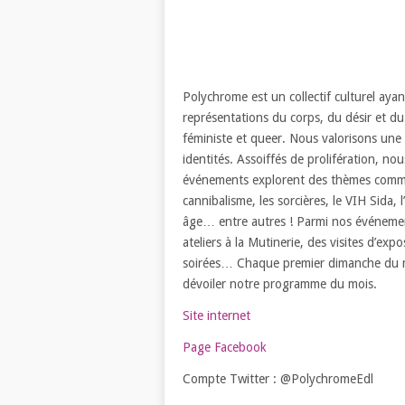
Polychrome est un collectif culturel ayan
représentations du corps, du désir et d
féministe et queer. Nous valorisons une a
identités. Assoiffés de prolifération, no
événements explorent des thèmes comme l
cannibalisme, les sorcières, le VIH Sida, l
âge… entre autres ! Parmi nos événement
ateliers à la Mutinerie, des visites d’ex
soirées… Chaque premier dimanche du mo
dévoiler notre programme du mois.
Site internet
Page Facebook
Compte Twitter : @PolychromeEdl