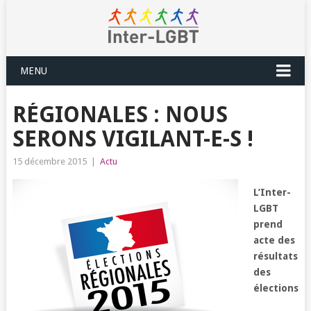
MENU
RÉGIONALES : NOUS
SERONS VIGILANT-E-S !
15 décembre 2015
|
Actu
L’Inter-
LGBT
prend
acte des
résultats
des
élections