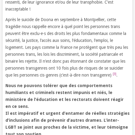
ressenti, de leur ignorance et/ou de leur transphobie. C’est
inacceptable !
Après le suicide de Doona en septembre à Montpellier, cette
tragédie nous rappelle encore à quel point les personnes trans
peuvent être exclu·e·s des droits les plus fondamentaux comme la
sécurité, la justice, l’accès aux soins, l’éducation, l’emploi, le
logement. Les pays comme la France ne protègent que très peu les
personnes trans, les lois les discriminent, la société patriarcale et
binaire les rejette. Il n’est donc pas étonnant de constater que les
personnes transgenres ont 10 fois plus de risques de se suicider
[3]
que les personnes cis-genres (c’est-à-dire non transgenre)
.
Nous ne pouvons tolérer que des comportements
humiliants et criminels restent impunis et niés, le
ministère de l’éducation et les rectorats doivent réagir
en ce sens.
Il
est impératif et urgent d
’
entamer de réelles stratégies
d
’
inclusions afin de prévenir d
’
autres drames.
L
’
inter-
LGBT se joint aux proches de la victime, et leur témoigne
tout son soutien.