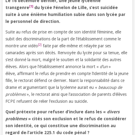
Le 16 décembre dernier, une jeune lycéenne
[1]
transgenre
du lycée Fénelon de Lille, s
’
est suicidée
suite à une énième humiliation subie dans son lycée par
le personnel de direction.
Suite au refus de prise en compte de son identité féminine, elle
subit des discriminations de la part de l’établissement comme le
[2]
montre une vidéo
faite par elle-même et relayée par ses
camarades après son décès. Renvoyée du lycée pour sa tenue, elle
s’est donné la mort, malgré le soutien et la solidarité des autres
élèves. Alors que l’établissement annonce la mort «
d
’
un
»
élève, affirmant le refus de prendre en compte l’identité de la jeune
fille, le rectorat défend ce dernier. Niant la responsabilité dans ce
drame et argumentant que la lycéenne aurait eu «
beaucoup de
problèmes
», le rectorat ainsi que l’association de parents d’élèves
FCPE refusent de relier l’exclusion au suicide.
Quel prétexte pour refuser d’inclure dans les «
divers
problèmes
» cités son exclusion et le refus de considérer
son identité, ce qui constitue une discrimination au
regard de
l
’
article 225.1 du code pénal ?