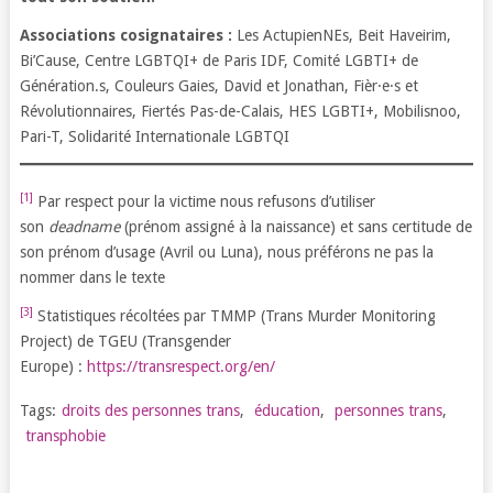
Associations cosignataires :
Les ActupienNEs, Beit Haveirim,
Bi’Cause, Centre LGBTQI+ de Paris IDF, Comité LGBTI+ de
Génération.s, Couleurs Gaies, David et Jonathan, Fièr·e·s et
Révolutionnaires, Fiertés Pas-de-Calais, HES LGBTI+, Mobilisnoo,
Pari-T, Solidarité Internationale LGBTQI
[1]
Par respect pour la victime nous refusons d’utiliser
son
deadname
(prénom assigné à la naissance) et sans certitude de
son prénom d’usage (Avril ou Luna), nous préférons ne pas la
nommer dans le texte
[3]
Statistiques récoltées par TMMP (Trans Murder Monitoring
Project) de TGEU (Transgender
Europe) :
https://transrespect.org/en/
Tags:
droits des personnes trans
,
éducation
,
personnes trans
,
transphobie