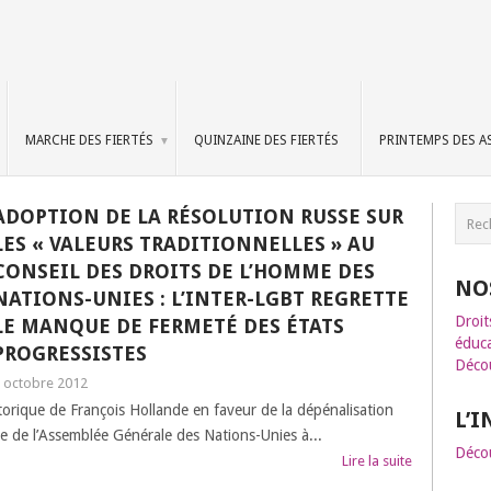
MARCHE DES FIERTÉS
QUINZAINE DES FIERTÉS
PRINTEMPS DES A
ADOPTION DE LA RÉSOLUTION RUSSE SUR
LES « VALEURS TRADITIONNELLES » AU
CONSEIL DES DROITS DE L’HOMME DES
NO
NATIONS-UNIES : L’INTER-LGBT REGRETTE
Droit
LE MANQUE DE FERMETÉ DES ÉTATS
éduca
PROGRESSISTES
Décou
 octobre 2012
storique de François Hollande en faveur de la dépénalisation
L’
ne de l’Assemblée Générale des Nations-Unies à...
Décou
Lire la suite