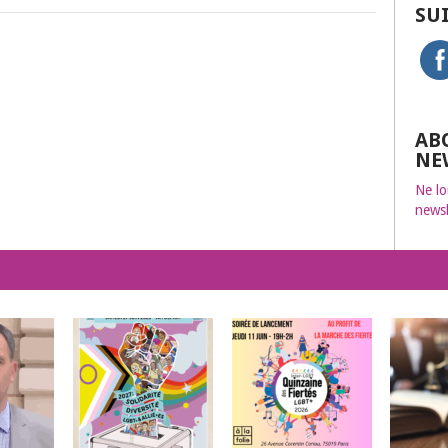
SU
AB
NE
Ne lo
newsl