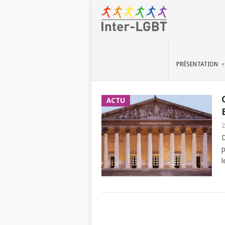
PRÉSENTATION
ACTU
2
D
p
l
POSTS