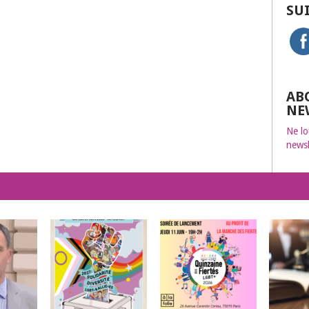
SU
AB
NE
Ne lo
newsl