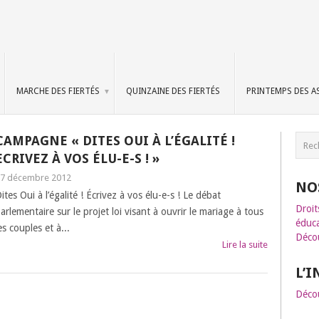
MARCHE DES FIERTÉS
QUINZAINE DES FIERTÉS
PRINTEMPS DES A
CAMPAGNE « DITES OUI À L’ÉGALITÉ !
ECRIVEZ À VOS ÉLU-E-S ! »
7 décembre 2012
NO
ites Oui à l’égalité ! Écrivez à vos élu-e-s ! Le débat
Droit
arlementaire sur le projet loi visant à ouvrir le mariage à tous
éduca
es couples et à...
Décou
Lire la suite
L’
Décou