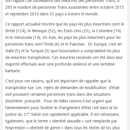
son rapport de surveillance des meurtres des personnes Trans, à
295 le nombre de personnes Trans assassinées entre octobre 2015
et septembre 2016 dans 33 pays a travers le monde.
Ce rapport actualisé montre que les pays les plus meurtriers sont le
Brésil (124), le Mexique (52), les Etats Unis (23), la Colombie (14)
et le Venezuela (14). En Asie, les pays les plus meurtriers pour les
personnes trans sont l’Inde (6) et le Pakistan. En Europe, c’est en
Italie (5) et la Turquie (5) que l’association a comptabilisé les plus
de meurtres transphobes. Ces meurtres recensés ont été dans leur
majorité effectués avec une profonde violence et une extrême
barbarie.
C’est pour ces raisons, qu’il est important de rappeler que la
transphobie tue. Les rejets de demandes de modification d’était
civil poussent certaines personnes trans dans des situations
d’extrême précarité. Pour de telles raisons il est urgent que
l’amendement pour faciliter le changement d’état civil dans la loi
e
Justice du 21
Siècle soit rapidement applicable. Il est nécessaire,
également, que le terme « identité sexuelle » soit remplacée par
l’expression « identité de genre » dans tous les textes de loi, plus