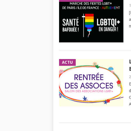
1
[
a
m
ACTU
2
E
d
G
A