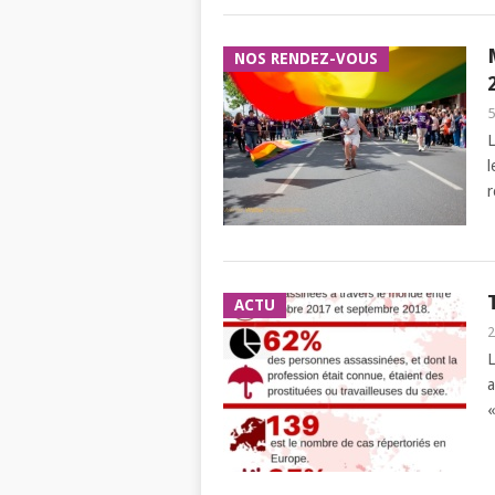
NOS RENDEZ-VOUS
5
L
l
r
ACTU
2
L
a
«