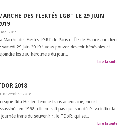
MARCHE DES FIERTÉS LGBT LE 29 JUIN
2019
 mai 2019
a Marche des Fiertés LGBT de Paris et Île-de-France aura lieu
e samedi 29 juin 2019 ! Vous pouvez devenir bénévoles et
ejoindre les 300 héro.ine.s du jour,...
Lire la suite
TDOR 2018
0 novembre 2018
orsque Rita Hester, femme trans américaine, meurt
ssassinée en 1998, elle ne sait pas que son décès va initier la
 journée trans du souvenir », le TDoR, qui se...
Lire la suite