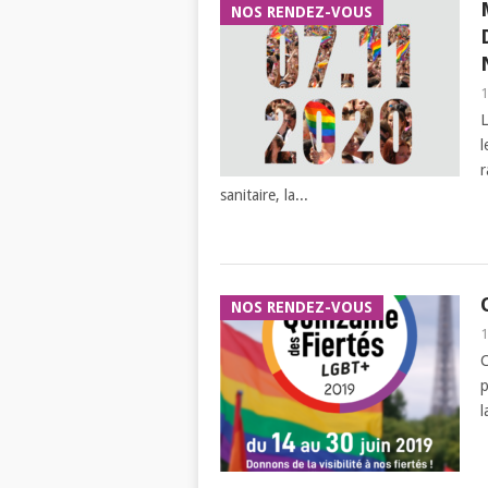
NOS RENDEZ-VOUS
1
L
l
r
sanitaire, la...
NOS RENDEZ-VOUS
1
C
p
l