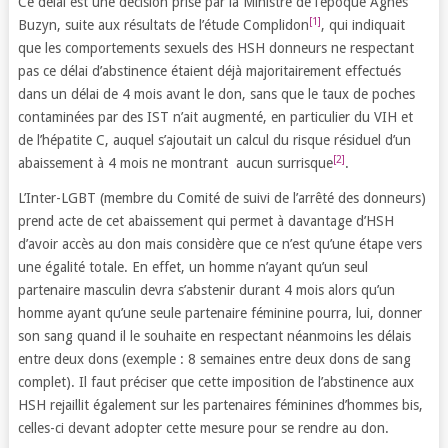
Ce délai est une décision prise par la Ministre de l’époque Agnès
[1]
Buzyn, suite aux résultats de l’étude Complidon
, qui indiquait
que les comportements sexuels des HSH donneurs ne respectant
pas ce délai d’abstinence étaient déjà majoritairement effectués
dans un délai de 4 mois avant le don, sans que le taux de poches
contaminées par des IST n’ait augmenté, en particulier du VIH et
de l’hépatite C, auquel s’ajoutait un calcul du risque résiduel d’un
[2]
abaissement à 4 mois ne montrant aucun surrisque
.
L’Inter-LGBT (membre du Comité de suivi de l’arrêté des donneurs)
prend acte de cet abaissement qui permet à davantage d’HSH
d’avoir accès au don mais considère que ce n’est qu’une étape vers
une égalité totale. En effet, un homme n’ayant qu’un seul
partenaire masculin devra s’abstenir durant 4 mois alors qu’un
homme ayant qu’une seule partenaire féminine pourra, lui, donner
son sang quand il le souhaite en respectant néanmoins les délais
entre deux dons (exemple : 8 semaines entre deux dons de sang
complet). Il faut préciser que cette imposition de l’abstinence aux
HSH rejaillit également sur les partenaires féminines d’hommes bis,
celles-ci devant adopter cette mesure pour se rendre au don.