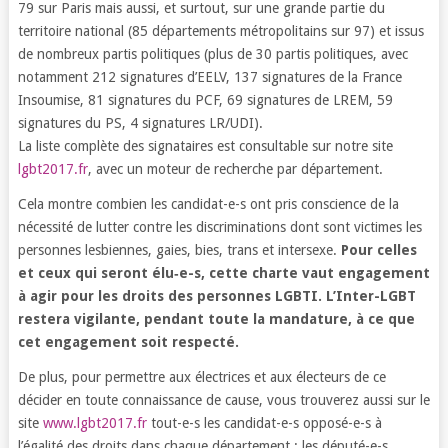
79 sur Paris mais aussi, et surtout, sur une grande partie du
territoire national (85 départements métropolitains sur 97) et issus
de nombreux partis politiques (plus de 30 partis politiques, avec
notamment 212 signatures d’EELV, 137 signatures de la France
Insoumise, 81 signatures du PCF, 69 signatures de LREM, 59
signatures du PS, 4 signatures LR/UDI).
La liste complète des signataires est consultable sur notre site
lgbt2017.fr
, avec un moteur de recherche par département.
Cela montre combien les candidat-e-s ont pris conscience de la
nécessité de lutter contre les discriminations dont sont victimes les
personnes lesbiennes, gaies, bies, trans et intersexe.
Pour celles
et ceux qui seront élu‑e-s, cette charte vaut engagement
à agir pour les droits des personnes LGBTI. L’Inter-LGBT
restera vigilante, pendant toute la mandature, à ce que
cet engagement soit respecté.
De plus, pour permettre aux électrices et aux électeurs de ce
décider en toute connaissance de cause, vous trouverez aussi sur le
site
www.lgbt2017.fr
tout-e-s les candidat-e-s opposé-e-s à
l’égalité des droits dans chaque département : les député-e-s