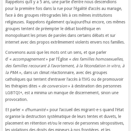
Rappelons qu’il y a 5 ans, une partie d’entre nous descendions
pour la première fois dans la rue pour l’égalité d’accès au mariage,
face à des groupes rétrogrades liés à ces mêmes institutions
religieuses. Rappelons également qu’aujourd’hui encore, ces mêmes
groupes tentent de préempter le débat bioéthique en
monopolisant les prises de paroles dans certains débats et sur
internet avec des propos extrêmement violents envers nos familles.
Convenons aussi que les mots ont un sens, et que parler
d’ «
accompagnement
» par l’Église «
des familles homosexuelles,
des familles recourant à l’avortement, à la fécondation in vitro, à
la PMA
», dans un climat réactionnaire, avec des groupes
catholiques qui tentent d’entraver l’accès à l’IVG ou de promouvoir
les thérapies dites «
de conversion
» à destination des personnes
LGBTQI+, est a minima un manque de discernement, sinon une
provocation.
Et parler «
d‘humanité
» pour l’accueil des migrant-e-s quand l’état
organise la destruction systématique de leurs tentes et duvets, le
placement en rétention et/ou le renvoi de personnes séropositives,
les violations des droits des mineurs à nos frontières, et les