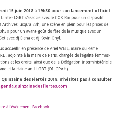
edi 15 juin 2018 à 19h30 pour son lancement officiel
.
L’Inter-LGBT s’associe avec le COX Bar pour un dispositif
s Archives jusqu’à 23h, une scène en plein pour les prises de
s 20h30 pour un avant-goût de fête de la musique avec un
et avec dj Elena et dj Kevin Onyl.
s accueillir en présence de Ariel WEIL, maire du 4ème
D, adjointe à la maire de Paris, chargée de l’égalité femmes-
ions et les droits, ainsi que de la Délégation Interministérielle
tisme et la Haine anti-LGBT (DILCRAH).
Quinzaine des Fiertés 2018, n’hésitez pas à consulter
agenda.quinzainedesfiertes.com
crire à l’évènement Facebook