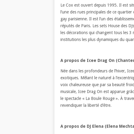
Le Cox est ouvert depuis 1995. Il est s
l’une des rues principales de ce quartier o
gay parisienne. Il est l’un des établissem
réputés de Paris. Les sets House des DJs
les décorations qui changent tous les 3 
institutions les plus dynamiques du quart
A propos de Icee Drag On (Chante
Née dans les profondeurs de l’hiver, Ice
exotiques. Mêlant le naturel à l’excentri
voix chaleureuse que par sa beauté froid
musicale, Icee Drag On est apparue grâ
le spectacle « La Boule Rouge ». À traver
revendiquer la liberté d’être.
A propos de DJ Elena (Elena Mechta