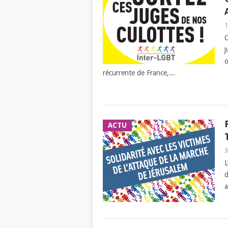
1
j
o
récurrente de France,...
ACTU
3
L
d
a