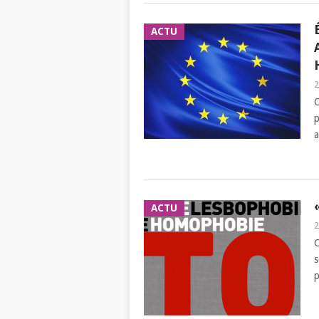
ACTU
2
p
a
ACTU
2
s
p