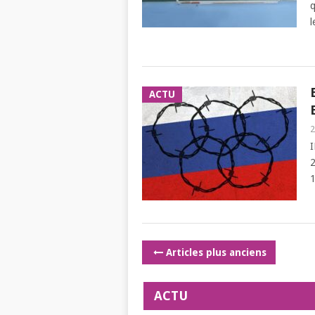
q
l
ACTU
2
2
1
POSTS
Articles plus anciens
NAVIGATION
ACTU